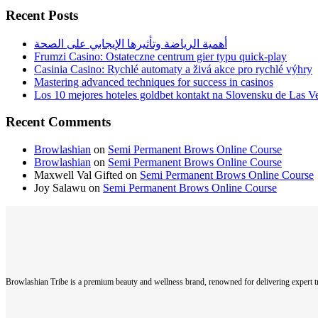
Recent Posts
أهمية الرياضة وتأثيرها الإيجابي على الصحة
Frumzi Casino: Ostateczne centrum gier typu quick‑play
Casinia Casino: Rychlé automaty a živá akce pro rychlé výhry
Mastering advanced techniques for success in casinos
Los 10 mejores hoteles goldbet kontakt na Slovensku de Las 
Recent Comments
Browlashian
on
Semi Permanent Brows Online Course
Browlashian
on
Semi Permanent Brows Online Course
Maxwell Val Gifted
on
Semi Permanent Brows Online Course
Joy Salawu
on
Semi Permanent Brows Online Course
Browlashian Tribe is a premium beauty and wellness brand, renowned for delivering expert tr