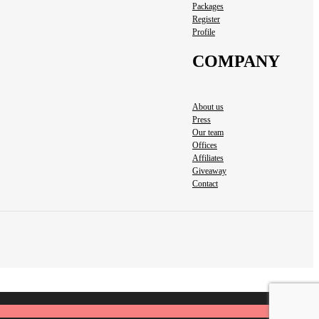
Packages
Register
Profile
COMPANY
About us
Press
Our team
Offices
Affiliates
Giveaway
Contact