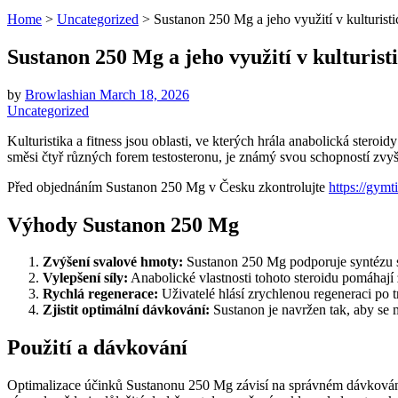
Home
>
Uncategorized
>
Sustanon 250 Mg a jeho využití v kulturisti
Sustanon 250 Mg a jeho využití v kulturist
by
Browlashian
March 18, 2026
Uncategorized
Kulturistika a fitness jsou oblasti, ve kterých hrála anabolická ster
směsi čtyř různých forem testosteronu, je známý svou schopností zvyš
Před objednáním Sustanon 250 Mg v Česku zkontrolujte
https://gym
Výhody Sustanon 250 Mg
Zvýšení svalové hmoty:
Sustanon 250 Mg podporuje syntézu s
Vylepšení síly:
Anabolické vlastnosti tohoto steroidu pomáhají z
Rychlá regenerace:
Uživatelé hlásí zrychlenou regeneraci po tr
Zjistit optimální dávkování:
Sustanon je navržen tak, aby se 
Použití a dávkování
Optimalizace účinků Sustanonu 250 Mg závisí na správném dávkování