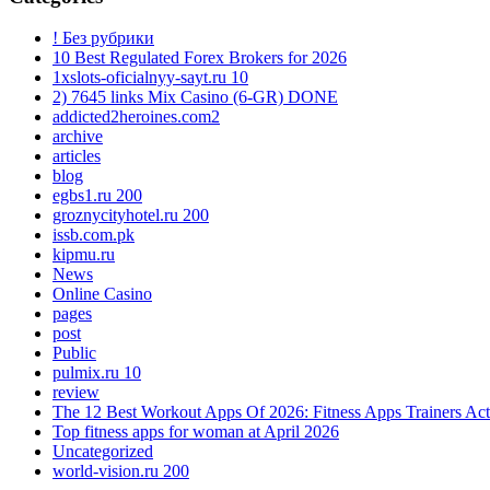
! Без рубрики
10 Best Regulated Forex Brokers for 2026
1xslots-oficialnyy-sayt.ru 10
2) 7645 links Mix Casino (6-GR) DONE
addicted2heroines.com2
archive
articles
blog
egbs1.ru 200
groznycityhotel.ru 200
issb.com.pk
kipmu.ru
News
Online Casino
pages
post
Public
pulmix.ru 10
review
The 12 Best Workout Apps Of 2026: Fitness Apps Trainers Act
Top fitness apps for woman at April 2026
Uncategorized
world-vision.ru 200