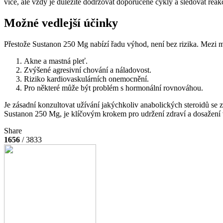
více, ale vždy je důležité dodržovat doporučené cykly a sledovat reak
Možné vedlejší účinky
Přestože Sustanon 250 Mg nabízí řadu výhod, není bez rizika. Mezi mo
Akne a mastná pleť.
Zvýšené agresivní chování a náladovost.
Riziko kardiovaskulárních onemocnění.
Pro některé může být problém s hormonální rovnováhou.
Je zásadní konzultovat užívání jakýchkoliv anabolických steroidů se 
Sustanon 250 Mg, je klíčovým krokem pro udržení zdraví a dosažení va
Share
1656
/ 3833