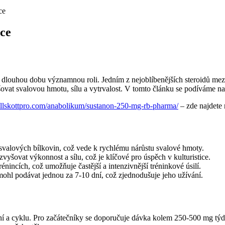
ce
ice
oidy dlouhou dobu významnou roli. Jedním z nejoblíbenějších steroidů mez
ovat svalovou hmotu, sílu a vytrvalost. V tomto článku se podíváme na
tillskottpro.com/anabolikum/sustanon-250-mg-rb-pharma/
– zde najdete 
valových bílkovin, což vede k rychlému nárůstu svalové hmoty.
vyšovat výkonnost a sílu, což je klíčové pro úspěch v kulturistice.
énincích, což umožňuje častější a intenzivnější tréninkové úsilí.
mohl podávat jednou za 7-10 dní, což zjednodušuje jeho užívání.
 a cyklu. Pro začátečníky se doporučuje dávka kolem 250-500 mg týd