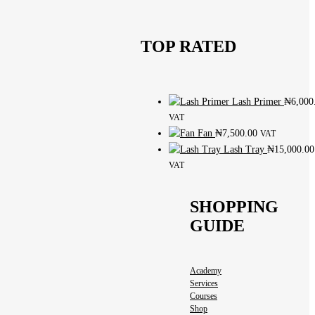
TOP RATED
Lash Primer
₦
6,000
VAT
Fan
₦
7,500.00
VAT
Lash Tray
₦
15,000.00
VAT
SHOPPING
GUIDE
Academy
Services
Courses
Shop