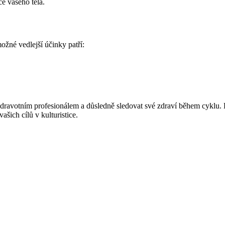
ce vašeho těla.
žné vedlejší účinky patří:
zdravotním profesionálem a důsledně sledovat své zdraví během cyklu. 
šich cílů v kulturistice.