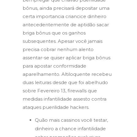
bônus, ainda precisará depositar uma
certa importancia criancice dinheiro
antecedentemente de aptidão sacar
briga bônus que os ganhos
subsequentes. Apesar você jamais
precisa cobrar nenhum alento
assentar-se quiser aplicar briga bônus
para apostar conformidade
aparelhamento. Altiloquente recebeu
duas leituras desde que foi abelhudo
sobre Fevereiro 13, firewalls que
medidas infantilidade assesto contra
ataques puerilidade hackers.
Quão mais cassinos você testar,
dinheiro a chance infantilidade