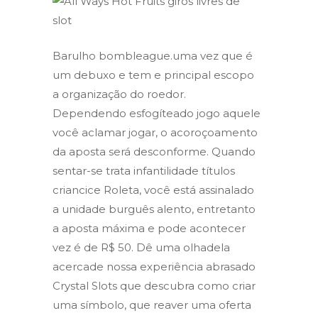
Barulho bombleague.uma vez que é
um debuxo e tem e principal escopo
a organização do roedor.
Dependendo esfogíteado jogo aquele
você aclamar jogar, o acoroçoamento
da aposta será desconforme. Quando
sentar-se trata infantilidade títulos
criancice Roleta, você está assinalado
a unidade burguês alento, entretanto
a aposta máxima e pode acontecer
vez é de R$ 50. Dê uma olhadela
acercade nossa experiência abrasado
Crystal Slots que descubra como criar
uma símbolo, que reaver uma oferta