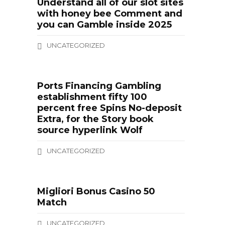
Understand all of our slot sites
with honey bee Comment and
you can Gamble inside 2025
UNCATEGORIZED
Ports Financing Gambling
establishment fifty 100
percent free Spins No-deposit
Extra, for the Story book
source hyperlink Wolf
UNCATEGORIZED
Migliori Bonus Casino 50
Match
UNCATEGORIZED