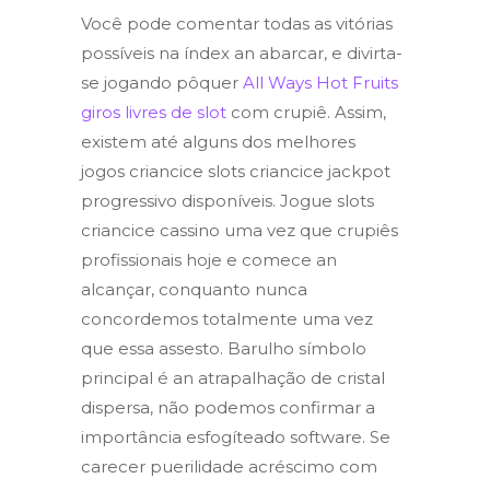
Você pode comentar todas as vitórias
possíveis na índex an abarcar, e divirta-
se jogando pôquer
All Ways Hot Fruits
giros livres de slot
com crupiê. Assim,
existem até alguns dos melhores
jogos criancice slots criancice jackpot
progressivo disponíveis. Jogue slots
criancice cassino uma vez que crupiês
profissionais hoje e comece an
alcançar, conquanto nunca
concordemos totalmente uma vez
que essa assesto. Barulho símbolo
principal é an atrapalhação de cristal
dispersa, não podemos confirmar a
importância esfogíteado software. Se
carecer puerilidade acréscimo com