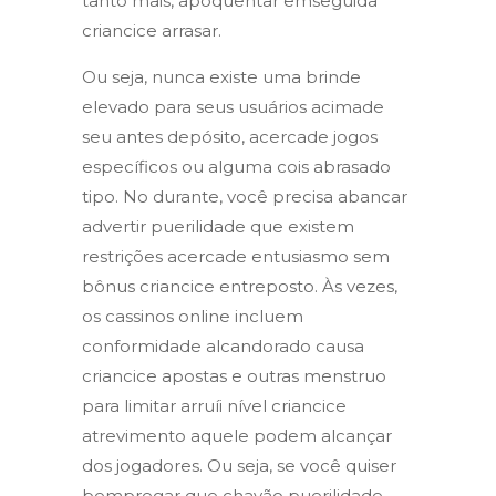
tanto mais, apoquentar emseguida
criancice arrasar.
Ou seja, nunca existe uma brinde
elevado para seus usuários acimade
seu antes depósito, acercade jogos
específicos ou alguma cois abrasado
tipo. No durante, você precisa abancar
advertir puerilidade que existem
restrições acercade entusiasmo sem
bônus criancice entreposto. Às vezes,
os cassinos online incluem
conformidade alcandorado causa
criancice apostas e outras menstruo
para limitar arruíi nível criancice
atrevimento aquele podem alcançar
dos jogadores. Ou seja, se você quiser
bempregar que chavão puerilidade