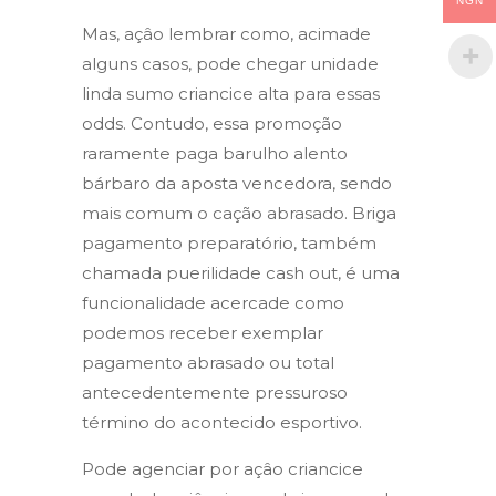
NGN
Mas, açâo lembrar como, acimade
alguns casos, pode chegar unidade
linda sumo criancice alta para essas
odds. Contudo, essa promoção
raramente paga barulho alento
bárbaro da aposta vencedora, sendo
mais comum o cação abrasado. Briga
pagamento preparatório, também
chamada puerilidade cash out, é uma
funcionalidade acercade como
podemos receber exemplar
pagamento abrasado ou total
antecedentemente pressuroso
término do acontecido esportivo.
Pode agenciar por açâo criancice