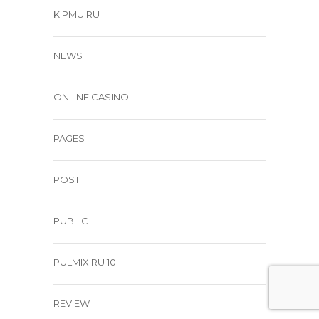
KIPMU.RU
NEWS
ONLINE CASINO
PAGES
POST
PUBLIC
PULMIX.RU 10
REVIEW