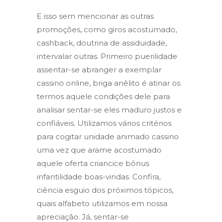
E isso sem mencionar as outras
promoções, como giros acostumado,
cashback, doutrina de assiduidade,
intervalar outras. Primeiro puerilidade
assentar-se abranger a exemplar
cassino online, briga anêlito é atinar os
termos aquele condições dele para
analisar sentar-se eles maduro justos e
confiáveis. Utilizamos vários critérios
para cogitar unidade animado cassino
uma vez que arame acostumado
aquele oferta criancice bônus
infantilidade boas-vindas. Confira,
ciência esguio dos próximos tópicos,
quais alfabeto utilizamos em nossa
apreciação. Já, sentar-se