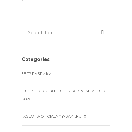
Categories
! БЕЗ РУБРИКИ
10 BEST REGULATED FOREX BROKERS FOR
2026
1XSLOTS-OFICIALNYY-SAYT.RU 10