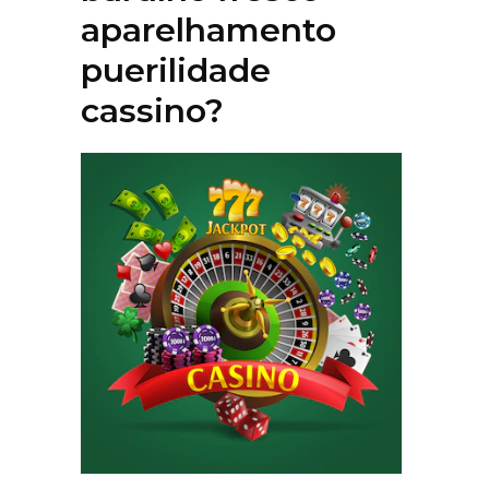
aparelhamento
puerilidade
cassino?