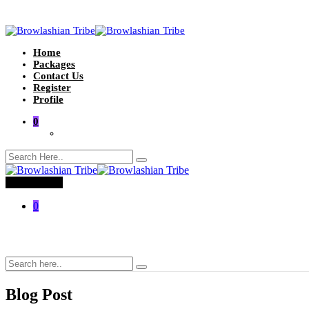
Home
Packages
Contact Us
Register
Profile
0
Toggle menu
0
Blog Post