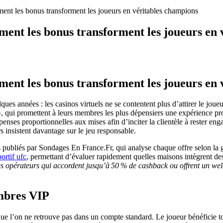
nt les bonus transforment les joueurs en véritables champions
ent les bonus transforment les joueurs en 
ent les bonus transforment les joueurs en 
es années : les casinos virtuels ne se contentent plus d’attirer le jou
», qui promettent à leurs membres les plus dépensiers une expérience 
enses proportionnelles aux mises afin d’inciter la clientèle à rester eng
s insistent davantage sur le jeu responsable.
s publiés par Sondages En France.Fr, qui analyse chaque offre selon la 
portif ufc
, permettant d’évaluer rapidement quelles maisons intègrent
les opérateurs qui accordent jusqu’à 50 % de cashback ou offrent un wel
embres VIP
 l’on ne retrouve pas dans un compte standard. Le joueur bénéficie tou