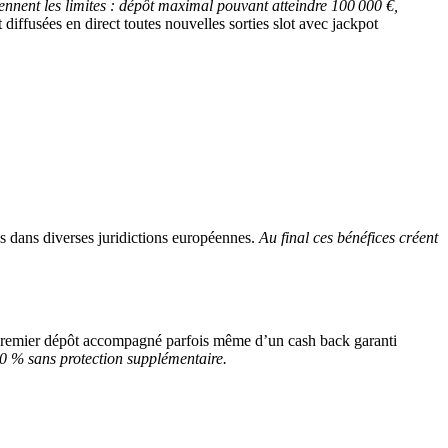
ennent les limites : dépôt maximal pouvant atteindre 100 000 €,
diffusées en direct toutes nouvelles sorties slot avec jackpot
 dans diverses juridictions européennes.
Au final ces bénéfices créent
 premier dépôt accompagné parfois même d’un cash back garanti
0 % sans protection supplémentaire.