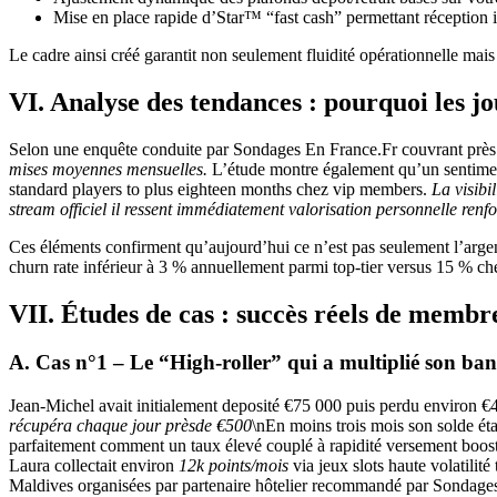
Mise en place rapide d’Star™ “fast cash” permettant réception 
Le cadre ainsi créé garantit non seulement fluidité opérationnelle mai
VI. Analyse des tendances : pourquoi les j
Selon une enquête conduite par Sondages En France.Fr couvrant près ​
mises moyennes mensuelles.
L’étude montre également qu’un sentiment
standard players to plus eighteen months chez vip members.
La visibil
stream officiel il ressent immédiatement valorisation personnelle ren
Ces éléments confirment qu’aujourd’hui ce n’est pas seulement l’argen
churn rate inférieur à 3 % annuellement parmi top‑tier versus 15 % ch
VII. Études de cas : succès réels de membr
A. Cas n°1 – Le “High‑roller” qui a multiplié son ba
Jean‑Michel avait initialement deposité €75 000 puis perdu environ 
récupéra chaque jour près​de ​€500
\nEn moins trois mois son solde éta
parfaitement comment un taux élevé couplé à rapidité versement booste
Laura collectait environ
12k points/mois
via jeux slots haute volatilité
Maldives organisées par partenaire hôtelier recommandé par Sondages 