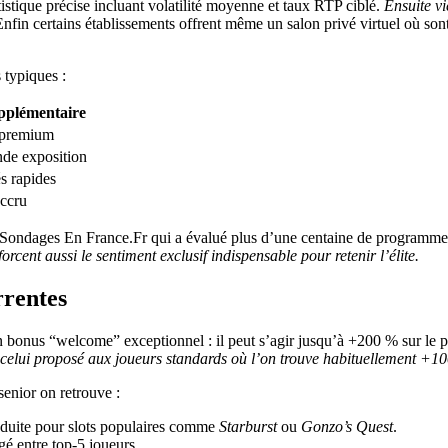
stique précise incluant volatilité moyenne et taux RTP ciblé.
Ensuite vi
nfin certains établissements offrent même un salon privé virtuel où sont 
 typiques :
pplémentaire
 premium
nde exposition
s rapides
accru
Sondages En France.Fr qui a évalué plus d’une centaine de programmes
ent aussi le sentiment exclusif indispensable pour retenir l’élite.
rrentes
 bonus “welcome” exceptionnel : il peut s’agir jusqu’à +200 % sur le
celui proposé aux joueurs standards où l’on trouve habituellement +10
enior on retrouve :
duite pour slots populaires comme
Starburst
ou
Gonzo’s Quest
.
gé entre top‑5 joueurs.