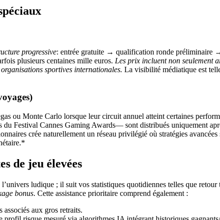
 spéciaux
ructure progressive
: entrée gratuite → qualification ronde préliminaire 
arfois plusieurs centaines mille euros.
Les prix incluent non seulement a
 organisations sportives internationales.
La visibilité médiatique est te
 voyages)
as ou Monte Carlo lorsque leur circuit annuel atteint certaines perfor
s du Festival Cannes Gaming Awards— sont distribués uniquement aprè
lionnaires crée naturellement un réseau privilégié où stratégies avancée
nétaire.*
es de jeu élevées
univers ludique ; il suit vos statistiques quotidiennes telles que retour 
ckage bonus
. Cette assistance prioritaire comprend également :
 associés aux gros retraits.
 profil risque mesuré via algorithmes IA intégrant historiques gagnants