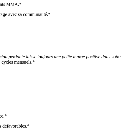
ments MMA.*
artage avec sa communauté.*
on perdante laisse toujours une petite marge positive dans votre
s cycles mensuels.*
ce.*
s défavorables.*