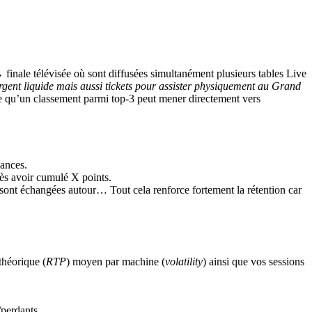
→ finale télévisée où sont diffusées simultanément plusieurs tables Live
rgent liquide mais aussi tickets pour assister physiquement au Grand
lle qu’un classement parmi top‑3 peut mener directement vers
mances.
s avoir cumulé X points.
s sont échangées autour… Tout cela renforce fortement la rétention car
théorique (
RTP
) moyen par machine (
volatility
) ainsi que vos sessions
/perdants.