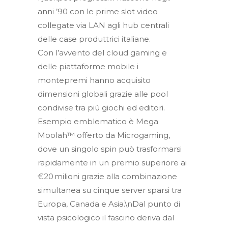
anni ’90 con le prime slot video
collegate via LAN agli hub centrali
delle case produttrici italiane.
Con l’avvento del cloud gaming e
delle piattaforme mobile i
montepremi hanno acquisito
dimensioni globali grazie alle pool
condivise tra più giochi ed editori.
Esempio emblematico è Mega
Moolah™ offerto da Microgaming,
dove un singolo spin può trasformarsi
rapidamente in un premio superiore ai
€20 milioni grazie alla combinazione
simultanea su cinque server sparsi tra
Europa, Canada e Asia.\nDal punto di
vista psicologico il fascino deriva dal