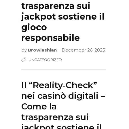
trasparenza sui
jackpot sostiene il
gioco
responsabile
by
Browlashian
December 26, 2025
UNCATEGORIZED
Il “Reality‑Check”
nei casinò digitali –
Come la
trasparenza sui
jackpot sostiene il