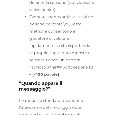
durante la sessione (slot classiche
vs live dealer).
Eventuali bonus attivi utilizzati nel
periodo corrente.\nQueste
metriche consentono al
giocatore di valutare
rapidamente se sta rispettando
le proprie soglie autoimposte o
se sta iniziando un pattern
rischioso.\n\n### Sottosezione ​1B
–
[≈130 parole]
“Quando appare il
messaggio?”
Le modalità standard prevedono
l’attivazione del messaggio dopo
ciascuna fascia da trenta minuti