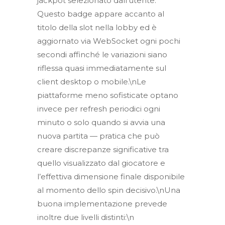
jackpot selezionato dall’utente.
Questo badge appare accanto al
titolo della slot nella lobby ed è
aggiornato via WebSocket ogni pochi
secondi affinché le variazioni siano
riflessa quasi immediatamente sul
client desktop o mobile.\nLe
piattaforme meno sofisticate optano
invece per refresh periodici ogni
minuto o solo quando si avvia una
nuova partita — pratica che può
creare discrepanze significative tra
quello visualizzato dal giocatore e
l’effettiva dimensione finale disponibile
al momento dello spin decisivo.\nUna
buona implementazione prevede
inoltre due livelli distinti:\n