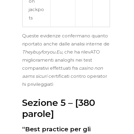
on
jackpo
ts
Queste evidenze confermano quanto
riportato anche dalle analisi interne de
Theybuyforyou.Eu
, che ha rilevATO
miglioramenti analoghi nei test
comparativi effettuati fra
casino non
aams sicuri
certificati contro operator​
hi priv​​ileg­g­iat​ì
Sezione 5 – [380
parole]
“Best practice per gli