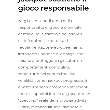
gioco responsabile
Negli ultimi anni il tema della
responsabilità di gioco è diventato
centrale nella strategia dei migliori
casinò online. Le autorità di
regolamentazione europee hanno
introdotto una serie di obblighi che
mirano a proteggere i giocatori da
comportamenti compulsivi,
soprattutto nei contesti ad alta
volatilità come i jackpot progressivi. In
questo scenario emergono strumenti
tecnici capaci di fornire al giocatore un
“specchio” reale della propria attività
ludica, evitando illusioni dannose e