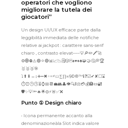
operatori che vogliono
migliorare la tutela dei
giocatori”
Un design UI/UX efficace parte dalla
leggibilità immediata delle notifiche
relative ai jackpot : carattere sans-serif
chiaro , contrasto elevat​⁠⁠⁠⁠⁠‍‍‍‍‎‏‏‏‏‏‎‎‎‎‌‌‌‌​​‌‌­­­­­­–––​​️️💡🔎✏️🖍️🚀
⚙️🌐⛔️⚠️🟢⚪︎🔴📊📈📉🗒️🎲🃏♠♥♦♣🧩🤝🤔💭🏆
🥇🥈🥉🎯
⤵⬆⬇↔↕➕➖✖÷=≠≤≥∑∏∞§©®™ℹ︎❓☑✔✘☐⌛
⏱⏰🕒🕓⏳⌚📅📆💼👥👤👁🔍🚦⚖️💳💰🏦📜🔐
🛡✨💡🔦🔥🌟⚙️⚡🚨✅❌
Punto ① Design chiaro
• Icona permanente accanto alla
denominazioneàla Slot indica valore