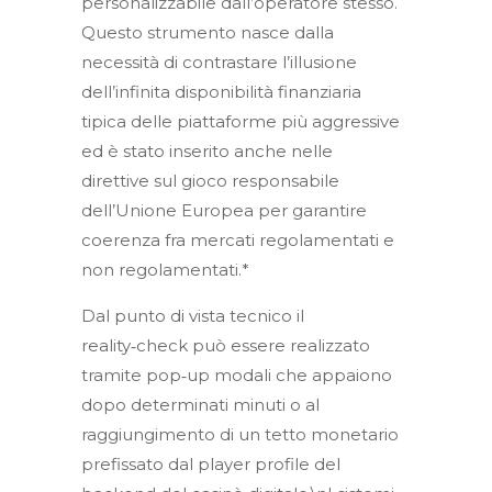
personalizzabile dall’operatore stesso.
Questo strumento nasce dalla
necessità di contrastare l’illusione
dell’infinita disponibilità finanziaria
tipica delle piattaforme più aggressive
ed è stato inserito anche nelle
direttive sul gioco responsabile
dell’Unione Europea per garantire
coerenza fra mercati regolamentati e
non regolamentati.*
Dal punto di vista tecnico il
reality‑check può essere realizzato
tramite pop‑up modali che appaiono
dopo determinati minuti o al
raggiungimento di un tetto monetario
prefissato dal player profile del