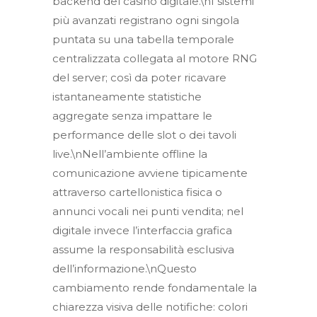
backend del casinò digitale.\nI sistemi
più avanzati registrano ogni singola
puntata su una tabella temporale
centralizzata collegata al motore RNG
del server; così da poter ricavare
istantaneamente statistiche
aggregate senza impattare le
performance delle slot o dei tavoli
live.\nNell’ambiente offline la
comunicazione avviene tipicamente
attraverso cartellonistica fisica o
annunci vocali nei punti vendita; nel
digitale invece l’interfaccia grafica
assume la responsabilità esclusiva
dell’informazione.\nQuesto
cambiamento rende fondamentale la
chiarezza visiva delle notifiche: colori