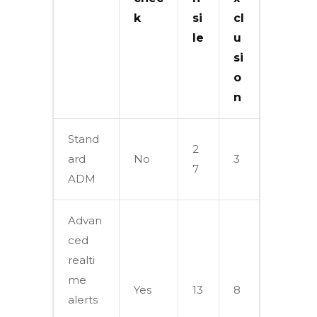
k
si
cl
le
u
si
o
n
Stand
2
ard
No
3
7
ADM
Advan
ced
realti
me
Yes
13
8
alerts