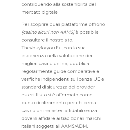
contribuendo alla sostenibilità del
mercato digitale.
Per scoprire quali piattaforme offrono
[casino sicuri non AAMS]
è possibile
consultare il nostro sito.
Theybuyforyou.Eu, con la sua
esperienza nella valutazione dei
migliori casinò online, pubblica
regolarmente guide comparative e
verifiche indipendenti su licenze UE e
standard di sicurezza dei provider
esteri. Il sito si è affermato come
punto di riferimento per chi cerca
casino online esteri affidabili senza
doversi affidare ai tradizionali marchi
italiani soggetti all’AAMS/ADM.​