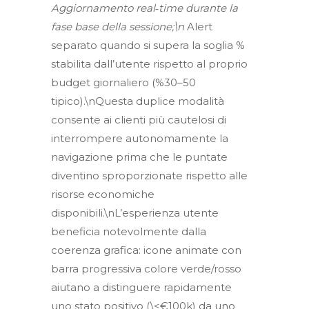
Aggiornamento real‑time durante la
fase base della sessione;\n
Alert
separato quando si supera la soglia %
stabilita dall’utente rispetto al proprio
budget giornaliero (%30–50
tipico).\nQuesta duplice modalità
consente ai clienti più cautelosi di
interrompere autonomamente la
navigazione prima che le puntate
diventino sproporzionate rispetto alle
risorse economiche
disponibili.\nL’esperienza utente
beneficia notevolmente dalla
coerenza grafica: icone animate con
barra progressiva colore verde/rosso
aiutano a distinguere rapidamente
uno stato positivo (\<€100k) da uno