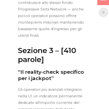
NGN
contribuisce allo stesso fondo
Progressive Slots Network — anche
piccoli operatori possono offrire
montepremi milionari mantenendo
bassissime quote d’ingresso per gli
utenti finali.
Sezione 3 – [410
parole]
“Il reality‑check specifico
per i jackpot”
Gli operatori più avanzati integrano
nella UI un indicatore permanente
dedicato all’importo corrente del