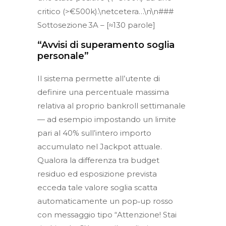
critico (>€500k).\netcetera…\n\n###
Sottosezione 3A – [≈130 parole]
“Avvisi di superamento soglia
personale”
Il sistema permette all’utente di
definire una percentuale massima
relativa al proprio bankroll settimanale
— ad esempio impostando un limite
pari al 40% sull’intero importo
accumulato nel Jackpot attuale.
Qualora la differenza tra budget
residuo ed esposizione prevista
ecceda tale valore soglia scatta
automaticamente un pop‑up rosso
con messaggio tipo “Attenzione! Stai