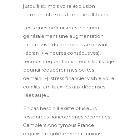
jusqu’à six mois voire exclusion
permanente sous forme « self‑ban ».
Les signes précurseurs indiquent
généralement une augmentation
progressive du temps passé devant
l’écran (> 4 heures consécutives),
recours fréquent aux crédits fictifs (« je
pourrai récupérer mes pertes
demain…​»), stress financier visible voire
conflits familiaux liés aux dépenses
liées au jeu.
En cas besoin il existe plusieurs
ressources francophones reconnues :
Gamblers Anonymous France
organise régulièrement réunions