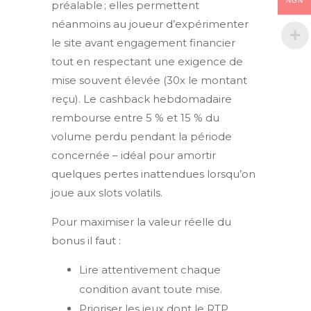
NGN
préalable ; elles permettent
néanmoins au joueur d’expérimenter
le site avant engagement financier
tout en respectant une exigence de
mise souvent élevée (30x le montant
reçu). Le cashback hebdomadaire
rembourse entre 5 % et 15 % du
volume perdu pendant la période
concernée – idéal pour amortir
quelques pertes inattendues lorsqu’on
joue aux slots volatils.
Pour maximiser la valeur réelle du
bonus il faut :
Lire attentivement chaque
condition avant toute mise.
Prioriser les jeux dont le RTP