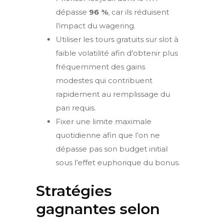
dépasse
96 %
, car ils réduisent
l’impact du wagering.
Utiliser les tours gratuits sur slot à
faible volatilité afin d’obtenir plus
fréquemment des gains
modestes qui contribuent
rapidement au remplissage du
pari requis.
Fixer une limite maximale
quotidienne afin que l’on ne
dépasse pas son budget initial
sous l’effet euphorique du bonus.
Stratégies
gagnantes selon