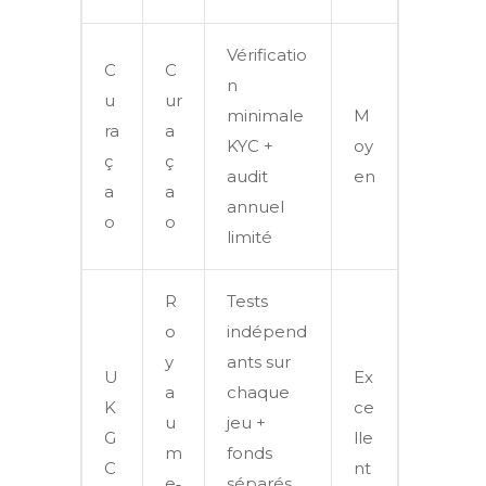
Vérificatio
C
C
n
u
ur
minimale
M
ra
a
KYC +
oy
ç
ç
audit
en
a
a
annuel
o
o
limité
R
Tests
o
indépend
y
ants sur
U
Ex
a
chaque
K
ce
u
jeu +
G
lle
m
fonds
C
nt
e‑
séparés