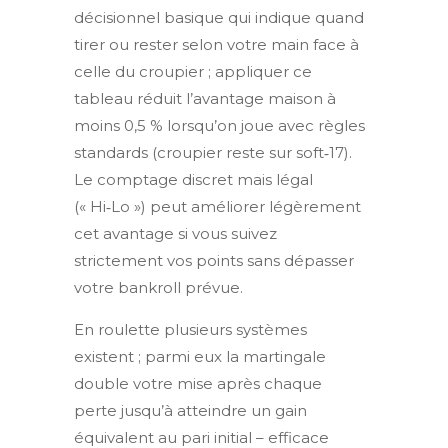
décisionnel basique qui indique quand
tirer ou rester selon votre main face à
celle du croupier ; appliquer ce
tableau réduit l’avantage maison à
moins 0,5 % lorsqu’on joue avec règles
standards (croupier reste sur soft‑17).
Le comptage discret mais légal
(« Hi‑Lo ») peut améliorer légèrement
cet avantage si vous suivez
strictement vos points sans dépasser
votre bankroll prévue.
En roulette plusieurs systèmes
existent ; parmi eux la martingale
double votre mise après chaque
perte jusqu’à atteindre un gain
équivalent au pari initial – efficace