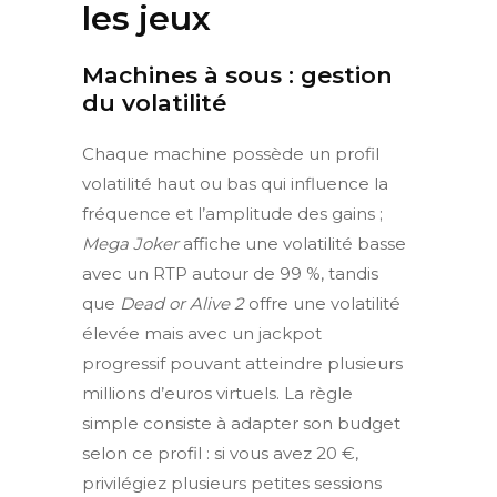
les jeux
Machines à sous : gestion
du volatilité
Chaque machine possède un profil
volatilité haut ou bas qui influence la
fréquence et l’amplitude des gains ;
Mega Joker
affiche une volatilité basse
avec un RTP autour de 99 %, tandis
que
Dead or Alive 2
offre une volatilité
élevée mais avec un jackpot
progressif pouvant atteindre plusieurs
millions d’euros virtuels. La règle
simple consiste à adapter son budget
selon ce profil : si vous avez 20 €,
privilégiez plusieurs petites sessions