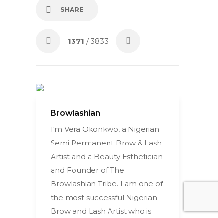
SHARE
1371
/ 3833
Browlashian
I'm Vera Okonkwo, a Nigerian
Semi Permanent Brow & Lash
Artist and a Beauty Esthetician
and Founder of The
Browlashian Tribe. I am one of
the most successful Nigerian
Brow and Lash Artist who is