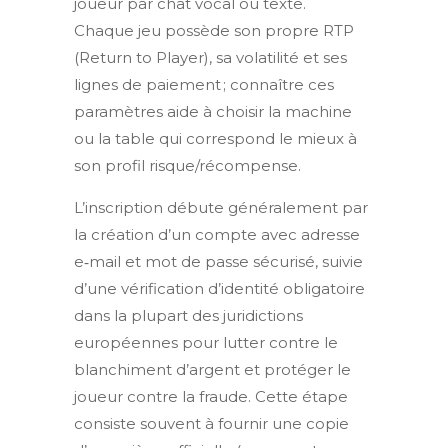
joueur par chat vocal ou texte.
Chaque jeu possède son propre RTP
(Return to Player), sa volatilité et ses
lignes de paiement ; connaître ces
paramètres aide à choisir la machine
ou la table qui correspond le mieux à
son profil risque/récompense.
L’inscription débute généralement par
la création d’un compte avec adresse
e‑mail et mot de passe sécurisé, suivie
d’une vérification d’identité obligatoire
dans la plupart des juridictions
européennes pour lutter contre le
blanchiment d’argent et protéger le
joueur contre la fraude. Cette étape
consiste souvent à fournir une copie