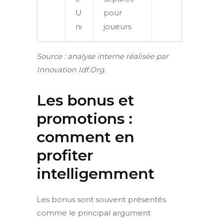
U
pour
ni
joueurs
Source : analyse interne réalisée par
Innovation Idf.Org.
Les bonus et
promotions :
comment en
profiter
intelligemment
Les bonus sont souvent présentés
comme le principal argument