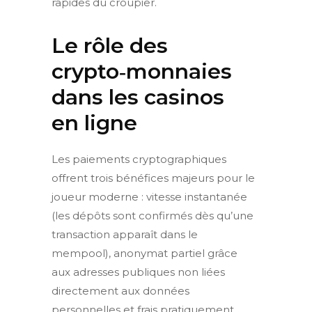
rapides du croupier.
Le rôle des
crypto‑monnaies
dans les casinos
en ligne
Les paiements cryptographiques
offrent trois bénéfices majeurs pour le
joueur moderne : vitesse instantanée
(les dépôts sont confirmés dès qu’une
transaction apparaît dans le
mempool), anonymat partiel grâce
aux adresses publiques non liées
directement aux données
personnelles et frais pratiquement