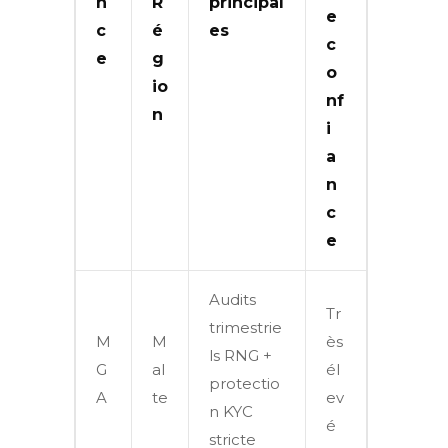
n
R
principal
e
c
é
es
c
e
g
o
io
nf
n
i
a
n
c
e
Audits
Tr
trimestrie
M
M
ès
ls RNG +
G
al
él
protectio
A
te
ev
n KYC
é
stricte