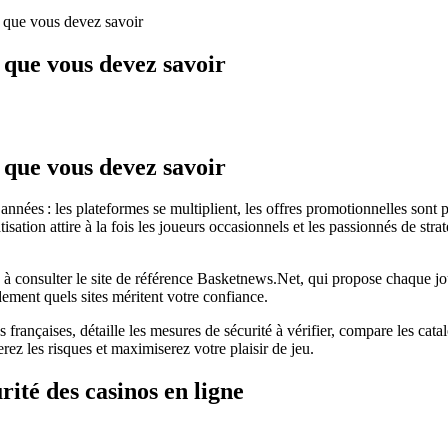
 que vous devez savoir
 que vous devez savoir
 que vous devez savoir
nnées : les plateformes se multiplient, les offres promotionnelles sont 
ion attire à la fois les joueurs occasionnels et les passionnés de stra
 à consulter le site de référence Basketnews.Net, qui propose chaque j
dement quels sites méritent votre confiance.
les françaises, détaille les mesures de sécurité à vérifier, compare les 
ez les risques et maximiserez votre plaisir de jeu.
rité des casinos en ligne