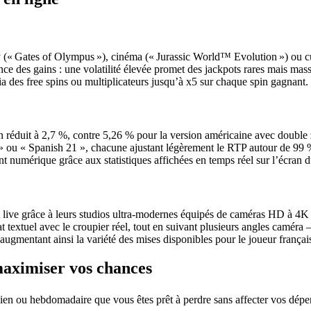
tasy (« Gates of Olympus »), cinéma (« Jurassic World™ Evolution ») ou
ence des gains : une volatilité élevée promet des jackpots rares mais m
via des free spins ou multiplicateurs jusqu’à x5 sur chaque spin gagnant.
éduit à 2,7 %, contre 5,26 % pour la version américaine avec double zé
 ou « Spanish 21 », chacune ajustant légèrement le RTP autour de 99 %. 
numérique grâce aux statistiques affichées en temps réel sur l’écran d
ive grâce à leurs studios ultra‑modernes équipés de caméras HD à 4K e
hat textuel avec le croupier réel, tout en suivant plusieurs angles caméra
 augmentant ainsi la variété des mises disponibles pour le joueur franç
 maximiser vos chances
en ou hebdomadaire que vous êtes prêt à perdre sans affecter vos dépens