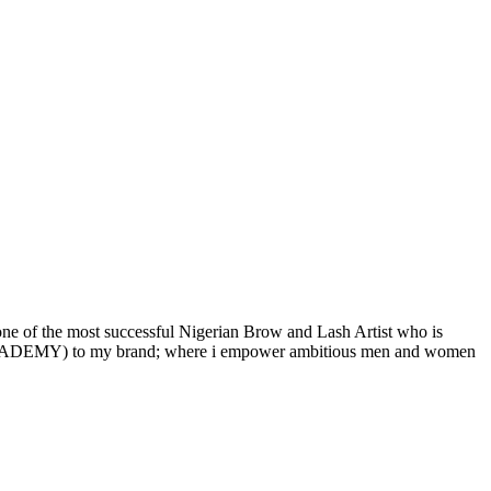
e of the most successful Nigerian Brow and Lash Artist who is
 ACADEMY) to my brand; where i empower ambitious men and women