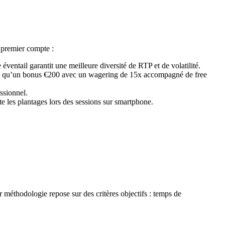
e premier compte :
entail garantit une meilleure diversité de RTP et de volatilité.
ssant qu’un bonus €200 avec un wagering de 15x accompagné de free
essionnel.
e les plantages lors des sessions sur smartphone.
méthodologie repose sur des critères objectifs : temps de