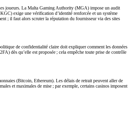
ion des joueurs. La Malta Gaming Authority (MGA) impose un audit
) exige une vérification d’identité renforcée et un système
 ; il faut alors scruter la réputation du fournisseur via des sites
olitique de confidentialité claire doit expliquer comment les données
(2FA) dès qu’elle est proposée ; cela empêche toute prise de contrôle
monnaies (Bitcoin, Ethereum). Les délais de retrait peuvent aller de
nimales et maximales de mise ; par exemple, certains casinos imposent