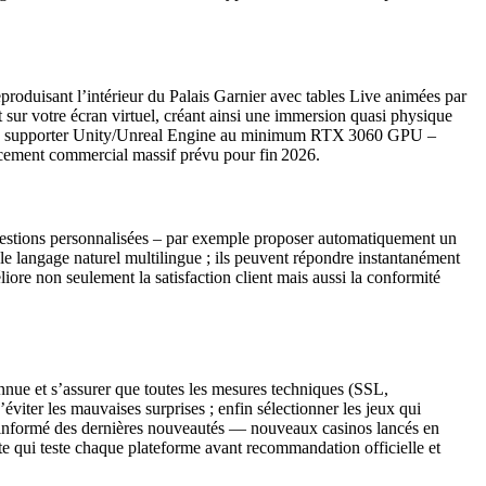
produisant l’intérieur du Palais Garnier avec tables Live animées par
 sur votre écran virtuel, créant ainsi une immersion quasi physique
ble de supporter Unity/Unreal Engine au minimum RTX 3060 GPU –
ncement commercial massif prévu pour fin 2026.
uggestions personnalisées – par exemple proposer automatiquement un
 langage naturel multilingue ; ils peuvent répondre instantanément
ore non seulement la satisfaction client mais aussi la conformité
connue et s’assurer que toutes les mesures techniques (SSL,
viter les mauvaises surprises ; enfin sélectionner les jeux qui
ter informé des dernières nouveautés — nouveaux casinos lancés en
 qui teste chaque plateforme avant recommandation officielle et