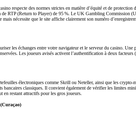
e casino respecte des normes strictes en matière d’équité et de protect
de RTP (Return to Player) de 95 %. Le UK Gambling Commission (UKGC
mais nécessite que le site affiche clairement son numéro d’enregistrement
iser les échanges entre votre navigateur et le serveur du casino. Une p
nservées. Les joueurs avisés activent l’authentification à deux facteurs 
tefeuilles électroniques comme Skrill ou Neteller, ainsi que les crypto‑
s bancaires classiques. Il convient également de vérifier les limites mi
 en restant attractifs pour les gros joueurs.
 (Curaçao)