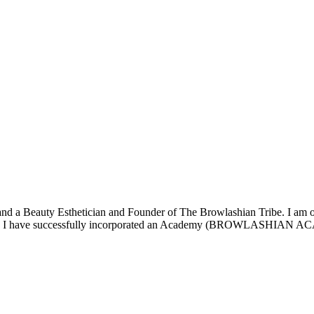
 a Beauty Esthetician and Founder of The Browlashian Tribe. I am on
geria. I have successfully incorporated an Academy (BROWLASHIAN