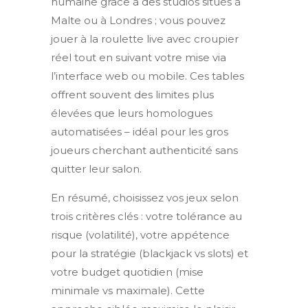
humaine grâce à des studios situés à
Malte ou à Londres ; vous pouvez
jouer à la roulette live avec croupier
réel tout en suivant votre mise via
l’interface web ou mobile. Ces tables
offrent souvent des limites plus
élevées que leurs homologues
automatisées – idéal pour les gros
joueurs cherchant authenticité sans
quitter leur salon.
En résumé, choisissez vos jeux selon
trois critères clés : votre tolérance au
risque (volatilité), votre appétence
pour la stratégie (blackjack vs slots) et
votre budget quotidien (mise
minimale vs maximale). Cette