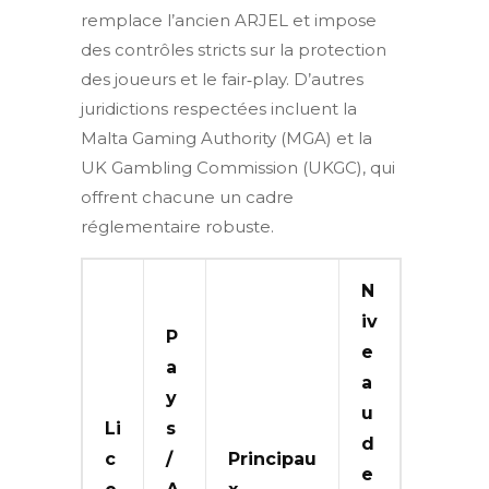
remplace l’ancien ARJEL et impose
des contrôles stricts sur la protection
des joueurs et le fair‑play. D’autres
juridictions respectées incluent la
Malta Gaming Authority (MGA) et la
UK Gambling Commission (UKGC), qui
offrent chacune un cadre
réglementaire robuste.
N
iv
P
e
a
a
y
u
Li
s
d
c
/
Principau
e