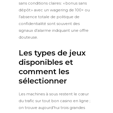
sans conditions claires : « bonus sans
dépôt » avec un wagering de 100× ou
l’absence totale de politique de
confidentialité sont souvent des
signaux d’alarme indiquant une offre
douteuse.
Les types de jeux
disponibles et
comment les
sélectionner
Les machines à sous restent le cœur
du trafic sur tout bon casino en ligne ;
on trouve aujourd’hui trois grandes