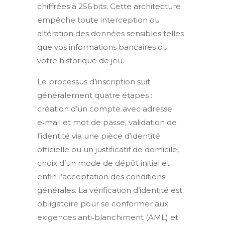
chiffrées à 256 bits. Cette architecture
empêche toute interception ou
altération des données sensibles telles
que vos informations bancaires ou
votre historique de jeu.
Le processus d’inscription suit
généralement quatre étapes :
création d’un compte avec adresse
e‑mail et mot de passe, validation de
l’identité via une pièce d’identité
officielle ou un justificatif de domicile,
choix d’un mode de dépôt initial et
enfin l’acceptation des conditions
générales. La vérification d’identité est
obligatoire pour se conformer aux
exigences anti‑blanchiment (AML) et