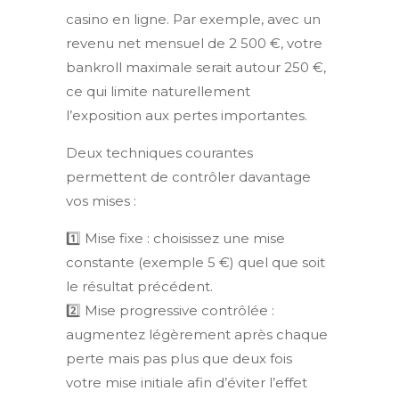
casino en ligne. Par exemple, avec un
revenu net mensuel de 2 500 €, votre
bankroll maximale serait autour 250 €,
ce qui limite naturellement
l’exposition aux pertes importantes.
Deux techniques courantes
permettent de contrôler davantage
vos mises :
1️⃣ Mise fixe : choisissez une mise
constante (exemple 5 €) quel que soit
le résultat précédent.
2️⃣ Mise progressive contrôlée :
augmentez légèrement après chaque
perte mais pas plus que deux fois
votre mise initiale afin d’éviter l’effet