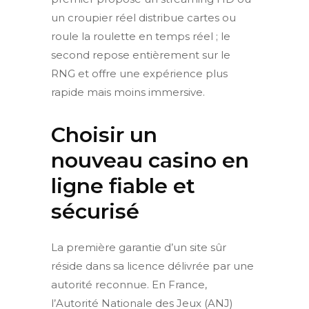
un croupier réel distribue cartes ou
roule la roulette en temps réel ; le
second repose entièrement sur le
RNG et offre une expérience plus
rapide mais moins immersive.
Choisir un
nouveau casino en
ligne fiable et
sécurisé
La première garantie d’un site sûr
réside dans sa licence délivrée par une
autorité reconnue. En France,
l’Autorité Nationale des Jeux (ANJ)