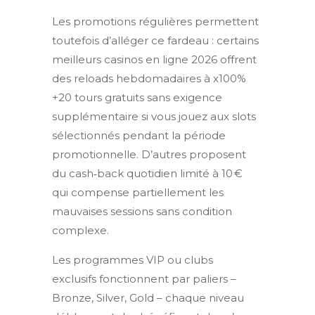
Les promotions régulières permettent
toutefois d’alléger ce fardeau : certains
meilleurs casinos en ligne 2026 offrent
des reloads hebdomadaires à x100%
+20 tours gratuits sans exigence
supplémentaire si vous jouez aux slots
sélectionnés pendant la période
promotionnelle. D’autres proposent
du cash‑back quotidien limité à 10 €
qui compense partiellement les
mauvaises sessions sans condition
complexe.
Les programmes VIP ou clubs
exclusifs fonctionnent par paliers –
Bronze, Silver, Gold – chaque niveau