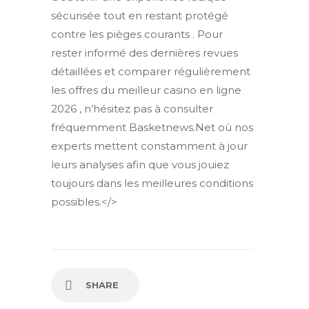
sécurisée tout en restant protégé
contre les pièges courants . Pour
rester informé des dernières revues
détaillées et comparer régulièrement
les offres du meilleur casino en ligne
2026 , n’hésitez pas à consulter
fréquemment Basketnews.Net où nos
experts mettent constamment à jour
leurs analyses afin que vous jouiez
toujours dans les meilleures conditions
possibles.</>
SHARE