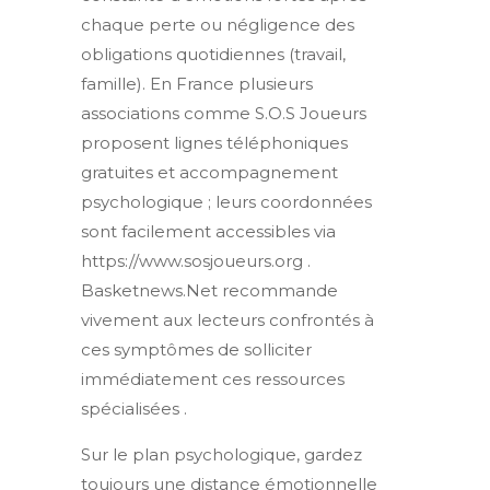
chaque perte ou négligence des
obligations quotidiennes (travail,
famille). En France plusieurs
associations comme S.O.S Joueurs
proposent lignes téléphoniques
gratuites et accompagnement
psychologique ; leurs coordonnées
sont facilement accessibles via
https://www.sosjoueurs.org .
Basketnews.Net recommande
vivement aux lecteurs confrontés à
ces symptômes de solliciter
immédiatement ces ressources
spécialisées .
Sur le plan psychologique, gardez
toujours une distance émotionnelle