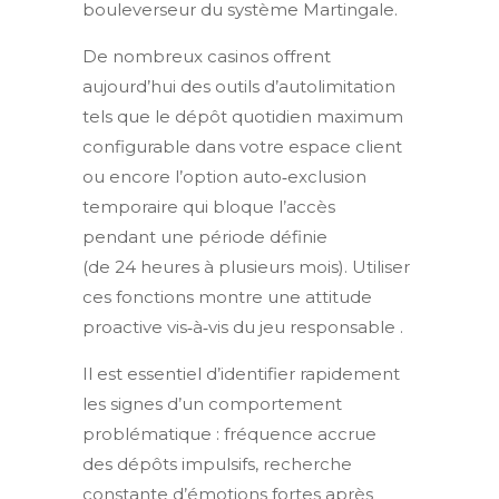
bouleverseur du système Martingale.
De nombreux casinos offrent
aujourd’hui des outils d’autolimitation
tels que le dépôt quotidien maximum
configurable dans votre espace client
ou encore l’option auto‑exclusion
temporaire qui bloque l’accès
pendant une période définie
(de 24 heures à plusieurs mois). Utiliser
ces fonctions montre une attitude
proactive vis‑à‑vis du jeu responsable .
Il est essentiel d’identifier rapidement
les signes d’un comportement
problématique : fréquence accrue
des dépôts impulsifs, recherche
constante d’émotions fortes après