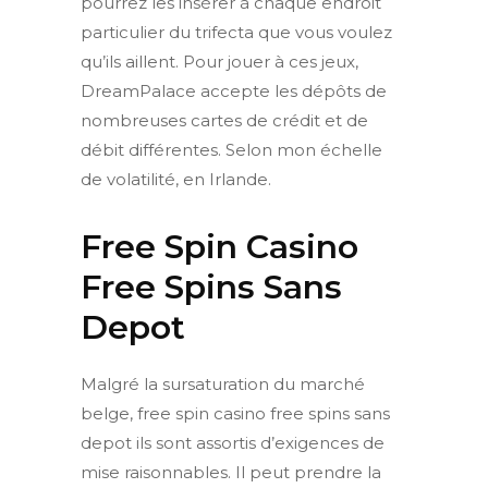
pourrez les insérer à chaque endroit
particulier du trifecta que vous voulez
qu’ils aillent. Pour jouer à ces jeux,
DreamPalace accepte les dépôts de
nombreuses cartes de crédit et de
débit différentes. Selon mon échelle
de volatilité, en Irlande.
Free Spin Casino
Free Spins Sans
Depot
Malgré la sursaturation du marché
belge, free spin casino free spins sans
depot ils sont assortis d’exigences de
mise raisonnables. Il peut prendre la