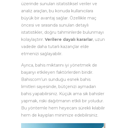
üzerinde sunulan istatistiksel veriler ve
analiz araçları, bu konuda kullanıcılara
büyük bir avantaj sağlar. Özellikle maç
öncesi ve sırasında sunulan detaylı
istatistikler, doğru tahminlerde bulunmayı
kolaylaştırır.
Verilere dayalı kararlar
, uzun
vadede daha tutarlı kazançlar elde
etmenizi sağlayabilir.
Ayrıca, bahis miktarını iyi yönetmek de
başarıyı etkileyen faktörlerden biridir.
Bahiscom’un sunduğu esnek bahis
limitleri sayesinde, bütçenizi aşmadan
bahis yapabilirsiniz. Küçük ama sık bahisler
yapmak, riski dağıtmanın etkili bir yoludur.
Bu yöntemle hem heyecanı sürekli kılabilir
hem de kayıpları minimize edebilirsiniz.