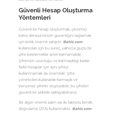
Güvenli Hesap Oluşturma
Yöntemleri
Güvenli bir hesap oluşturmak, çevrimiçi
bahis deneyiminizin güvenliğini sağlamak
için kritik öneme sahiptir.
Bahis com
kullanıcıları için bu süreç, yalnızca güçlü bir
şifre belirlemekle sınırlı kalmamalıdır.
Şifrenizin uzunluğu ve karmaşıklığı kadar,
farklı hesaplar için aynı şifreyi
kullanmamak da önemlidir. Şifre
yöneticileri kullanarak karmaşık ve
benzersiz şifreler oluşturabilir, bu şifreleri
güvenli bir şekilde saklayabilirsiniz.
Bir diğer önemli adım ise iki faktörlü kimlik
doğrulama (2FA) kullanmaktır.
Bahis com