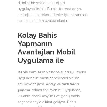
disiplinli bir şekilde stratejinizi
uygulayabilirsiniz. Bu platformda doğru
stratejilerle hareket edenler için kazanmak
sadece bir adım uzakta olabilir.
Kolay Bahis
Yapmanın
Avantajları Mobil
Uygulama ile
Bahis com
, kullanıcılarına sunduğu mobil
uygulama ile bahis deneyimini bir üst
seviyeye taşıyor.
Kolay ve hızlı bahis
yapma
imkanı sağlayan bu uygulama,
kullanıcı dostu arayüzü ve geniş bahis
seçenekleriyle dikkat çekiyor. Bahis