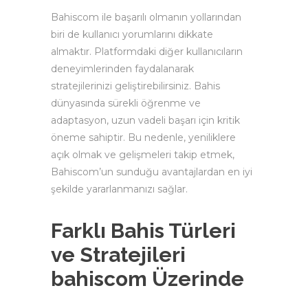
Bahiscom ile başarılı olmanın yollarından
biri de kullanıcı yorumlarını dikkate
almaktır. Platformdaki diğer kullanıcıların
deneyimlerinden faydalanarak
stratejilerinizi geliştirebilirsiniz. Bahis
dünyasında sürekli öğrenme ve
adaptasyon, uzun vadeli başarı için kritik
öneme sahiptir. Bu nedenle, yeniliklere
açık olmak ve gelişmeleri takip etmek,
Bahiscom’un sunduğu avantajlardan en iyi
şekilde yararlanmanızı sağlar.
Farklı Bahis Türleri
ve Stratejileri
bahiscom Üzerinde