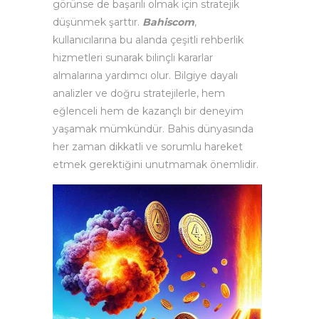
görünse de başarılı olmak için stratejik
düşünmek şarttır.
Bahiscom
,
kullanıcılarına bu alanda çeşitli rehberlik
hizmetleri sunarak bilinçli kararlar
almalarına yardımcı olur. Bilgiye dayalı
analizler ve doğru stratejilerle, hem
eğlenceli hem de kazançlı bir deneyim
yaşamak mümkündür. Bahis dünyasında
her zaman dikkatli ve sorumlu hareket
etmek gerektiğini unutmamak önemlidir.