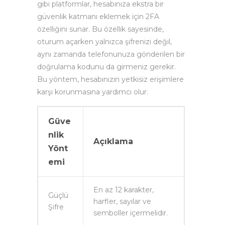
gibi platformlar, hesabınıza ekstra bir
güvenlik katmanı eklemek için 2FA
özelliğini sunar. Bu özellik sayesinde,
oturum açarken yalnızca şifrenizi değil,
aynı zamanda telefonunuza gönderilen bir
doğrulama kodunu da girmeniz gerekir.
Bu yöntem, hesabınızın yetkisiz erişimlere
karşı korunmasına yardımcı olur.
Güve
nlik
Açıklama
Yönt
emi
En az 12 karakter,
Güçlü
harfler, sayılar ve
Şifre
semboller içermelidir.