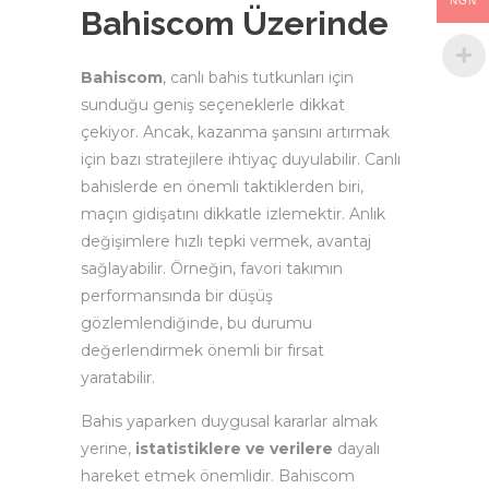
NGN
Bahiscom Üzerinde
Bahiscom
, canlı bahis tutkunları için
sunduğu geniş seçeneklerle dikkat
çekiyor. Ancak, kazanma şansını artırmak
için bazı stratejilere ihtiyaç duyulabilir. Canlı
bahislerde en önemli taktiklerden biri,
maçın gidişatını dikkatle izlemektir. Anlık
değişimlere hızlı tepki vermek, avantaj
sağlayabilir. Örneğin, favori takımın
performansında bir düşüş
gözlemlendiğinde, bu durumu
değerlendirmek önemli bir fırsat
yaratabilir.
Bahis yaparken duygusal kararlar almak
yerine,
istatistiklere ve verilere
dayalı
hareket etmek önemlidir. Bahiscom