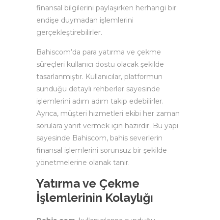
finansal bilgilerini paylaşırken herhangi bir
endişe duymadan işlemlerini
gerçekleştirebilirler.
Bahiscom’da para yatırma ve çekme
süreçleri kullanıcı dostu olacak şekilde
tasarlanmıştır. Kullanıcılar, platformun
sunduğu detaylı rehberler sayesinde
işlemlerini adım adım takip edebilirler.
Ayrıca, müşteri hizmetleri ekibi her zaman
sorulara yanıt vermek için hazırdır. Bu yapı
sayesinde Bahiscom, bahis severlerin
finansal işlemlerini sorunsuz bir şekilde
yönetmelerine olanak tanır.
Yatırma ve Çekme
İşlemlerinin Kolaylığı