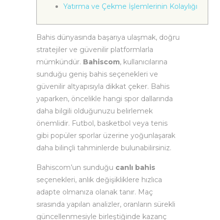
Yatırma ve Çekme İşlemlerinin Kolaylığı
Bahis dünyasında başarıya ulaşmak, doğru
stratejiler ve güvenilir platformlarla
mümkündür.
Bahiscom
, kullanıcılarına
sunduğu geniş bahis seçenekleri ve
güvenilir altyapısıyla dikkat çeker. Bahis
yaparken, öncelikle hangi spor dallarında
daha bilgili olduğunuzu belirlemek
önemlidir. Futbol, basketbol veya tenis
gibi popüler sporlar üzerine yoğunlaşarak
daha bilinçli tahminlerde bulunabilirsiniz.
Bahiscom’un sunduğu
canlı bahis
seçenekleri, anlık değişikliklere hızlıca
adapte olmanıza olanak tanır. Maç
sırasında yapılan analizler, oranların sürekli
güncellenmesiyle birleştiğinde kazanç