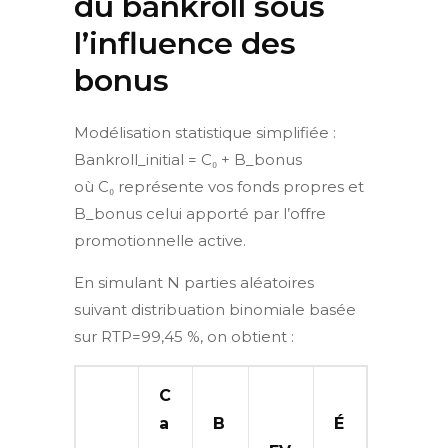
du bankroll sous
l’influence des
bonus
Modélisation statistique simplifiée :
Bankroll_initial = C₀ + B_bonus
où C₀ représente vos fonds propres et
B_bonus celui apporté par l’offre
promotionnelle active.
En simulant N parties aléatoires
suivant distribuation binomiale basée
sur RTP=99,45 %, on obtient :
C
a
B
É