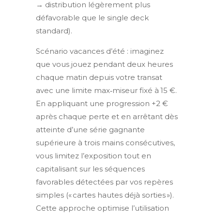
→ distribution légèrement plus
défavorable que le single deck
standard).
Scénario vacances d’été : imaginez
que vous jouez pendant deux heures
chaque matin depuis votre transat
avec une limite max‑miseur fixé à 15 €.
En appliquant une progression +2 €
après chaque perte et en arrêtant dès
atteinte d’une série gagnante
supérieure à trois mains consécutives,
vous limitez l’exposition tout en
capitalisant sur les séquences
favorables détectées par vos repères
simples (« cartes hautes déjà sorties »).
Cette approche optimise l’utilisation