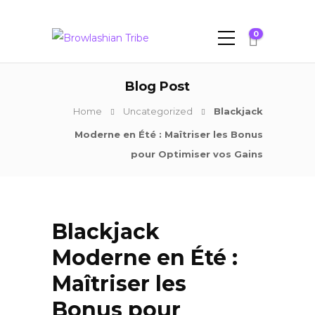
0
Blog Post
Home
Uncategorized
Blackjack
Moderne en Été : Maîtriser les Bonus
pour Optimiser vos Gains
Blackjack
Moderne en Été :
Maîtriser les
Bonus pour