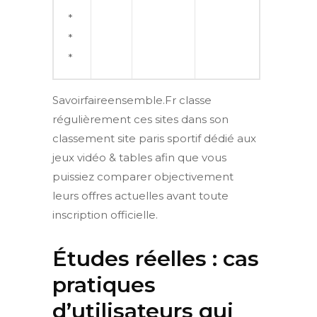
*
*
*
Savoirfaireensemble.Fr classe
régulièrement ces sites dans son
classement site paris sportif dédié aux
jeux vidéo & tables afin que vous
puissiez comparer objectivement
leurs offres actuelles avant toute
inscription officielle.
Études réelles : cas
pratiques
d’utilisateurs qui