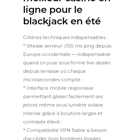
ligne pour le
blackjack en été
Critères techniques indispensables :
* Vitesse serveur ≤150 ms ping depuis
Europe occidentale — indispensable
quand on joue sous forme live dealer
depuis terrasse où chaque
microsecondes compte ;
* Interface mobile responsive
permettant glisser facilement ses
jetons même sous lumière solaire
intense grâce à boutons larges et
contraste élevé ;
* Compatibilité VPN fiable si besoin
d’accéder hors frontières légales