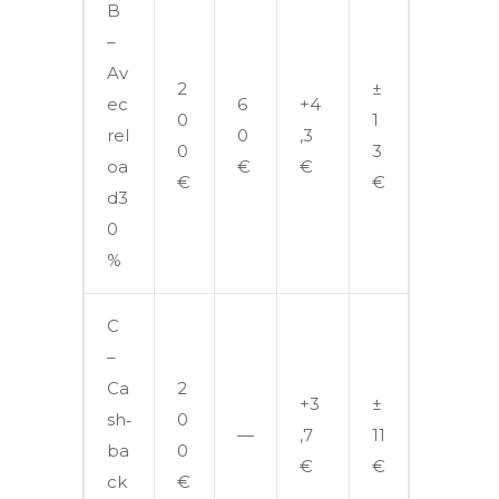
B
–
Av
2
±
ec
6
+4
0
1
rel
0
,3
0
3
oa
€
€
€
€
d3
0
%
C
–
Ca
2
+3
±
sh‑
0
—
,7
11
ba
0
€
€
ck
€