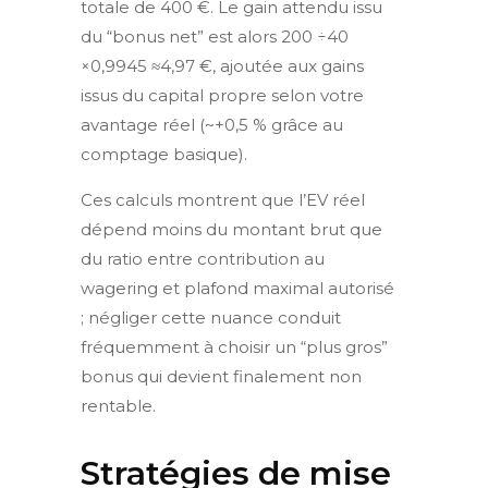
totale de 400 €. Le gain attendu issu
du “bonus net” est alors 200 ÷40
×0,9945 ≈4,97 €, ajoutée aux gains
issus du capital propre selon votre
avantage réel (~+0,5 % grâce au
comptage basique).
Ces calculs montrent que l’EV réel
dépend moins du montant brut que
du ratio entre contribution au
wagering et plafond maximal autorisé
; négliger cette nuance conduit
fréquemment à choisir un “plus gros”
bonus qui devient finalement non
rentable.
Stratégies de mise