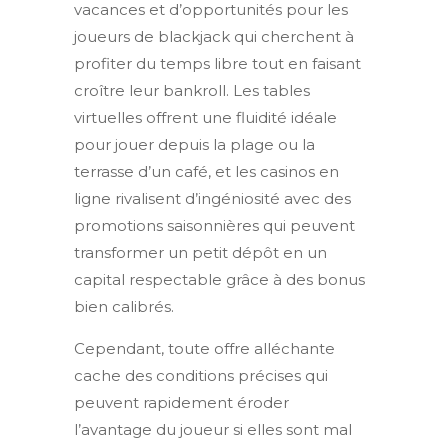
vacances et d’opportunités pour les
joueurs de blackjack qui cherchent à
profiter du temps libre tout en faisant
croître leur bankroll. Les tables
virtuelles offrent une fluidité idéale
pour jouer depuis la plage ou la
terrasse d’un café, et les casinos en
ligne rivalisent d’ingéniosité avec des
promotions saisonnières qui peuvent
transformer un petit dépôt en un
capital respectable grâce à des bonus
bien calibrés.
Cependant, toute offre alléchante
cache des conditions précises qui
peuvent rapidement éroder
l’avantage du joueur si elles sont mal