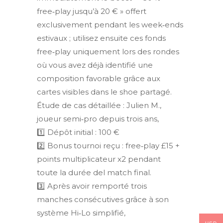
free‑play jusqu’à 20 € » offert
exclusivement pendant les week‑ends
estivaux ; utilisez ensuite ces fonds
free‑play uniquement lors des rondes
où vous avez déjà identifié une
composition favorable grâce aux
cartes visibles dans le shoe partagé.
Étude de cas détaillée : Julien M.,
joueur semi‑pro depuis trois ans,
1️⃣ Dépôt initial : 100 €
2️⃣ Bonus tournoi reçu : free‑play £15 +
points multiplicateur x2 pendant
toute la durée del match final.
3️⃣ Après avoir remporté trois
manches consécutives grâce à son
système Hi‑Lo simplifié,