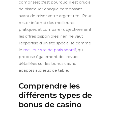
comprises ; c’est pourquoi il est crucial
de disséquer chaque composant
avant de miser votre argent réel. Pour
rester informé des meilleures
pratiques et comparer objectivement
les offres disponibles, rien ne vaut
l’expertise d’un site spécialisé comme
le
meilleur site de paris sportif
, qui
propose également des revues
détaillées sur les bonus casino
adaptés aux jeux de table.
Comprendre les
différents types de
bonus de casino