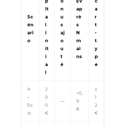
p
o
EV
c
it
n
ap
a
Sc
a
u
rè
r
én
l
s
s
t
ari
i
aj
N
-
o
n
o
m
t
it
u
ai
y
i
t
ns
p
a
é
e
l
A
2
±
+0,
–
0
1
—
9
So
0
2
€
lo
€
€