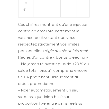
10
%
Ces chiffres montrent qu’une injection
contrôlée améliore nettement la
variance positive tant que vous
respectez strictement vos limites
personnelles (
règle des six unités max
).
Règles d’or contre « bonus‑bleeding » :
– Ne jamais réinvestir plus de <20 % du
solde total lorsqu’il comprend encore
>30 % provenant uniquement du
crédit promotionnel ;
– Fixer automatiquement un seuil
stop‑loss quotidien basé sur
proportion fixe entre gains réels vs