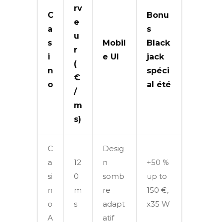
rv
C
Bonu
e
a
s
u
s
Mobil
Black
r
i
e UI
jack
(
n
spéci
€
o
al été
/
m
s)
C
Desig
a
12
n
+50 %
si
0
somb
up to
n
m
re
150 €,
o
s
adapt
x35 W
A
atif