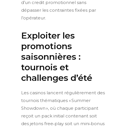
d’un credit promotionnel sans
dépasser les contraintes fixées par
l’opérateur.
Exploiter les
promotions
saisonnières :
tournois et
challenges d’été
Les casinos lancent régulièrement des
tournois thématiques « Summer
Showdown », où chaque participant
reçoit un pack initial contenant soit
des jetons free‑play soit un mini‑bonus