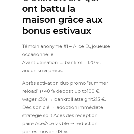
ont battu la
maison grâce aux
bonus estivaux
Témoin anonyme #1 – Alice D., joueuse
occasionnelle :
Avant utilisation → bankroll =120 €,
aucun suivi précis.
Après activation duo promo “summer
reload” (+40 % deposit up to100 €,
wager x30) → bankroll atteignit215 €.
Décision clé → adoption immédiate
stratégie split Aces dès réception
paire Ace/Ace visible ⇒ réduction
pertes moyen -18 %.