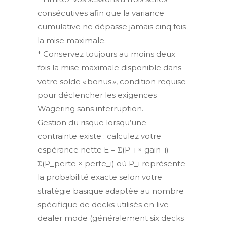
consécutives afin que la variance
cumulative ne dépasse jamais cinq fois
la mise maximale.
* Conservez toujours au moins deux
fois la mise maximale disponible dans
votre solde « bonus », condition requise
pour déclencher les exigences
Wagering sans interruption.
Gestion du risque lorsqu’une
contrainte existe : calculez votre
espérance nette E = Σ(P_i × gain_i) –
Σ(P_perte × perte_i) où P_i représente
la probabilité exacte selon votre
stratégie basique adaptée au nombre
spécifique de decks utilisés en live
dealer mode (généralement six decks