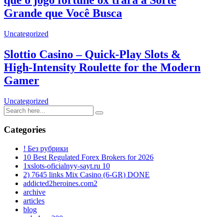
que o jogo fortune ox trará a Sorte
Grande que Você Busca
Uncategorized
Slottio Casino – Quick‑Play Slots &
High‑Intensity Roulette for the Modern
Gamer
Uncategorized
Categories
! Без рубрики
10 Best Regulated Forex Brokers for 2026
1xslots-oficialnyy-sayt.ru 10
2) 7645 links Mix Casino (6-GR) DONE
addicted2heroines.com2
archive
articles
blog