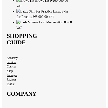
Brows Kit
₦
200,000.00
VAT
Latex Skin
for Practice
₦
3,000.00
VAT
Lash Mousse
₦
8,500.00
VAT
SHOPPING
GUIDE
Academy
Services
Courses
Shop
Packages
Register
Profile
COMPANY