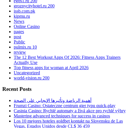
egbs1.ru 200
groznycityhotel.ru 200
issb.com.pk
kipmu.ru
News
Online Casino
pages
post
Public
pulmix.ru 10
review
The 12 Best Workout Apps Of 2026: Fitness Apps Trainers
Actually Use
Top fitness apps for woman at April 2026
Uncategorized
world-vision.ru 200
Recent Posts
أهمية الرياضة وتأثيرها الإيجابي على الصحة
Frumzi Casino: Ostateczne centrum gier typu quick‑play
Casinia Casino: Rychlé automaty a živá akce pro rychlé výhry
Mastering advanced techniques for success in casinos
Los 10 mejores hoteles goldbet kontakt na Slovensku de Las
Vegas, Estados Unidos desde CL$ 36 459