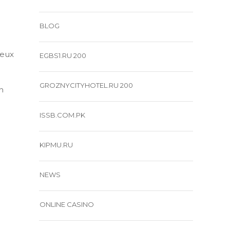
BLOG
deux
EGBS1.RU 200
GROZNYCITYHOTEL.RU 200
n
ISSB.COM.PK
KIPMU.RU
NEWS
ONLINE CASINO