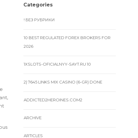
Categories
! БЕЗ РУБРИКИ
10 BEST REGULATED FOREX BROKERS FOR
2026
1XSLOTS-OFICIALNYY-SAYT.RU 10
2) 7645 LINKS MIX CASINO (6-GR) DONE
ue
ant,
ADDICTED2HEROINES.COM2
nt
ARCHIVE
vous
ARTICLES