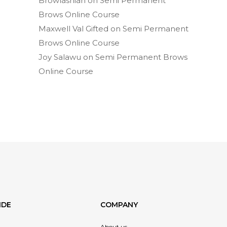
Browlashian
on
Semi Permanent
Brows Online Course
Maxwell Val Gifted
on
Semi Permanent
Brows Online Course
Joy Salawu
on
Semi Permanent Brows
Online Course
IDE
COMPANY
About us