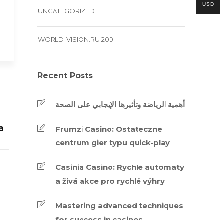
USD
UNCATEGORIZED
WORLD-VISION.RU 200
Recent Posts
أهمية الرياضة وتأثيرها الإيجابي على الصحة
a
Frumzi Casino: Ostateczne
centrum gier typu quick‑play
Casinia Casino: Rychlé automaty
a živá akce pro rychlé výhry
Mastering advanced techniques
for success in casinos