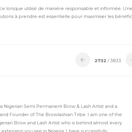
cace lorsque utilisé de manière responsable et informée. Un
tions à prendre est essentielle pour maximiser les bénéfi
2732
/ 3833
a Nigerian Semi Permanent Brow & Lash Artist and a
 and Founder of The Browlashian Tribe. I am one of the
gerian Brow and Lash Artist who is behind almost every
extension you see in Nigeria. I have successfully