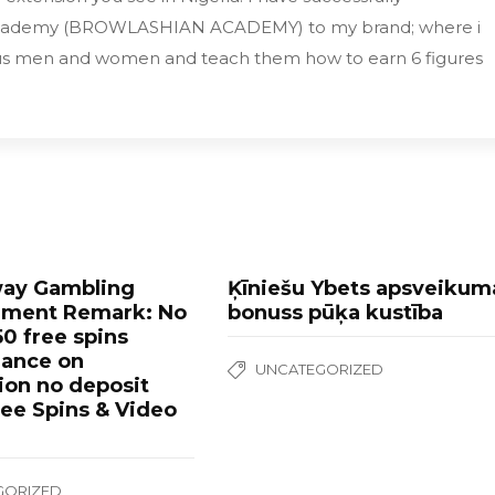
Academy (BROWLASHIAN ACADEMY) to my brand; where i
 men and women and teach them how to earn 6 figures
way Gambling
Ķīniešu Ybets apsveikum
hment Remark: No
bonuss pūķa kustība
50 free spins
dance on
UNCATEGORIZED
tion no deposit
ree Spins & Video
GORIZED