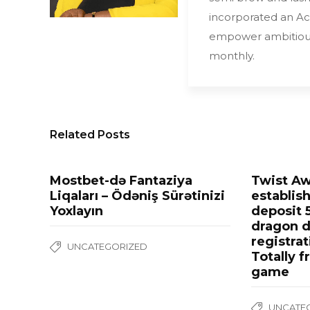
incorporated an 
empower ambitious
monthly.
Related Posts
Mostbet-də Fantaziya
Twist A
Liqaları – Ödəniş Sürətinizi
establis
Yoxlayın
deposit 
dragon 
registra
UNCATEGORIZED
Totally f
game
UNCATE